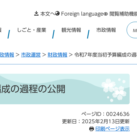
本文へ
Foreign language
閲覧補助機
報
しごと・産業
観光情報
市政情報
M
政情報
>
市政運営
>
財政情報
>
令和7年度当初予算編成の過
編成の過程の公開
ページID：0024636
更新日：2025年2月13日更新
印刷ページ表示