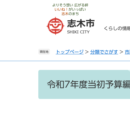
ペ
メ
よりそう想い 広がる絆
いいね！
がいっぱい
ー
ニ
志木
のまち
ジ
ュ
の
ー
くらしの情
先
を
頭
飛
で
ば
トップページ
>
分類でさがす
>
市
す
し
現在地
。
て
本
文
本
へ
文
令和7年度当初予算