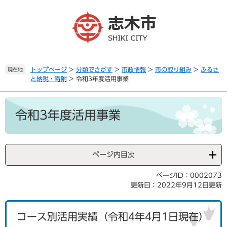
ペ
メ
ー
ニ
ジ
ュ
の
ー
先
を
頭
飛
で
ば
トップページ
>
分類でさがす
>
市政情報
>
市の取り組み
>
ふるさ
現在地
と納税・寄附
>
令和3年度活用事業
す
し
。
て
本
本
文
文
令和3年度活用事業
へ
ページ内目次
ページID：0002073
更新日：2022年9月12日更新
コース別活用実績（令和4年4月1日現在）