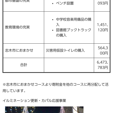
都市基盤の充実
ベンチ設置
093円
中学校音楽用備品の購
入
1,451,
教育環境の充実
図書館ブックトラック
120円
の購入
564,3
志木市におまかせ
災害用仮設トイレの購入
00円
6,473,
合計
783円
※志木市におまかせコースより寄附金を他のコースに再分配して活
用しています。
イルミネーション更新・カパル応援事業