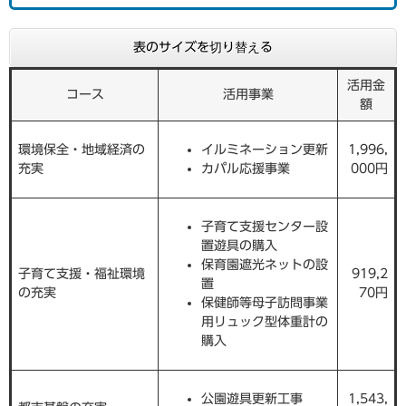
表のサイズを切り替える
活用金
コース
活用事業
額
環境保全・地域経済の
イルミネーション更新
1,996,
充実
カパル応援事業
000円
子育て支援センター設
置遊具の購入
保育園遮光ネットの設
子育て支援・福祉環境
919,2
置
の充実
70円
保健師等母子訪問事業
用リュック型体重計の
購入
公園遊具更新工事
1,543,