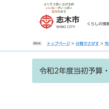
ペ
メ
よりそう想い 広がる絆
いいね！
がいっぱい
ー
ニ
志木
のまち
ジ
ュ
の
ー
くらしの情
先
を
頭
飛
で
ば
トップページ
>
分類でさがす
>
市
す
し
現在地
。
て
本
文
本
へ
文
令和2年度当初予算