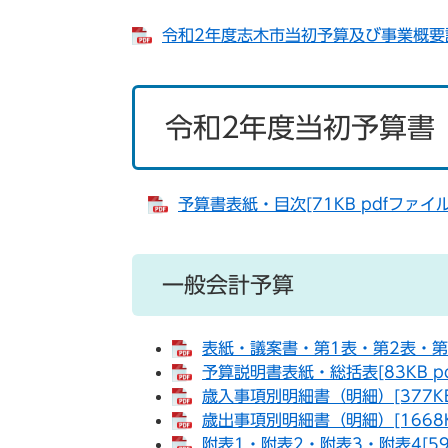
令和2年度志木市当初予算及び事業概要説明[
令和2年度当初予算書
予算書表紙・目次[71KB pdfファイル
一般会計予算
表紙・議案書・第1表・第2表・第3表
予算説明書表紙・総括表[83KB p
歳入事項別明細書（明細）[377KB
歳出事項別明細書（明細）[1668K
附表1・附表2・附表3・附表4[597