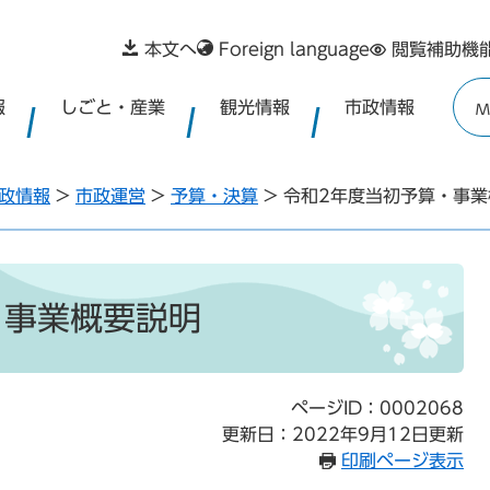
本文へ
Foreign language
閲覧補助機
報
しごと・産業
観光情報
市政情報
M
政情報
>
市政運営
>
予算・決算
>
令和2年度当初予算・事業
・事業概要説明
ページID：0002068
更新日：2022年9月12日更新
印刷ページ表示