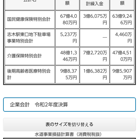
額
額
計繰入金
67億4,0
3億6,075万
63億9,24
国民健康保険特別会計
80万円
円
6万円
志木駅東口地下駐車場
5,237万
4,460万
―
事業特別会計
円
円
48億1,3
7億2,720万
47億4,51
介護保険特別会計
46万円
円
0万円
後期高齢者医療特別会
9億8,37
1億6,382万
9億5,907
計
5万円
円
万円
企業会計 令和2年度決算
表のサイズを切り替える
水道事業損益計算書（消費税税抜）