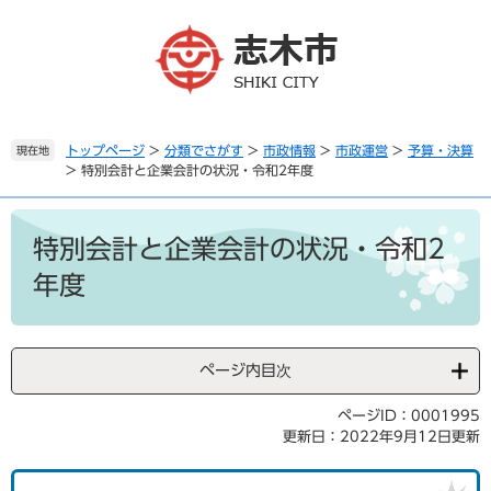
ペ
メ
ー
ニ
ジ
ュ
の
ー
先
を
頭
飛
で
ば
トップページ
>
分類でさがす
>
市政情報
>
市政運営
>
予算・決算
現在地
>
特別会計と企業会計の状況・令和2年度
す
し
。
て
本
本
文
文
特別会計と企業会計の状況・令和2
へ
年度
ページ内目次
ページID：0001995
更新日：2022年9月12日更新