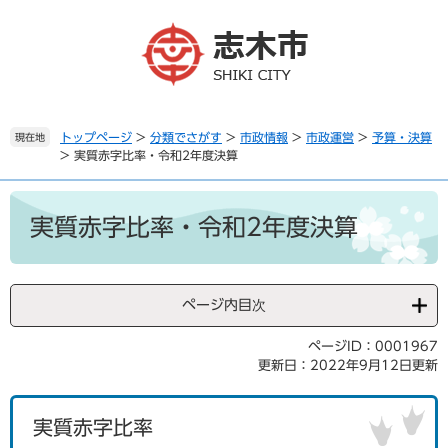
ペ
メ
ー
ニ
ジ
ュ
の
ー
先
を
頭
飛
で
ば
トップページ
>
分類でさがす
>
市政情報
>
市政運営
>
予算・決算
現在地
>
実質赤字比率・令和2年度決算
す
し
。
て
本
本
文
文
実質赤字比率・令和2年度決算
へ
ページ内目次
ページID：0001967
更新日：2022年9月12日更新
実質赤字比率