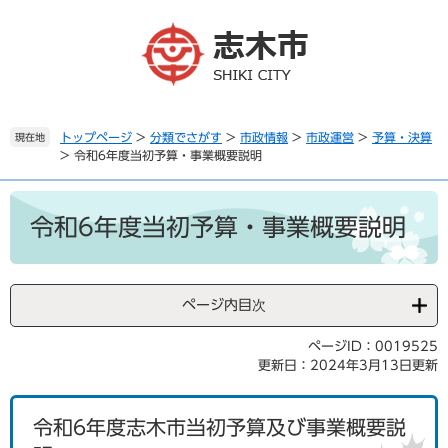
ペ
メ
ー
ニ
ジ
ュ
の
ー
先
を
頭
飛
で
ば
トップページ
>
分類でさがす
>
市政情報
>
市政運営
>
予算・決算
現在地
>
令和6年度当初予算・事業概要説明
す
し
。
て
本
本
文
文
令和6年度当初予算・事業概要説明
へ
ページ内目次
ページID：0019525
更新日：2024年3月13日更新
令和6年度志木市当初予算及び事業概要説