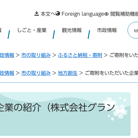
本文へ
Foreign language
閲覧補助機
報
しごと・産業
観光情報
市政情報
M
政情報
>
市の取り組み
>
ふるさと納税・寄附
>
ご寄附をい
政情報
>
市の取り組み
>
地方創生
>
ご寄附をいただいた企
企業の紹介（株式会社グラン