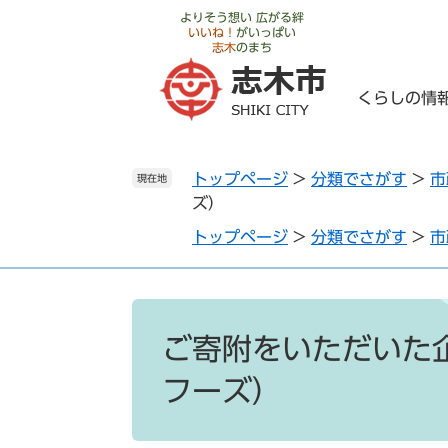
ペ
メ
よりそう想い 広がる絆
いいね！
がいっぱい
ー
ニ
志木
のまち
ジ
ュ
の
ー
くらしの情
先
を
頭
飛
で
ば
トップページ
>
分類でさがす
>
市
す
し
現在地
ズ）
。
て
本
トップページ
>
分類でさがす
>
市
文
へ
本
文
ご寄附をいただいた
フーズ）