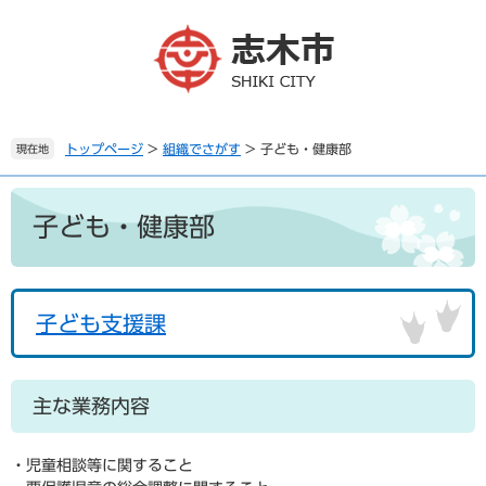
ペ
メ
ー
ニ
ジ
ュ
の
ー
先
を
頭
飛
で
ば
トップページ
>
組織でさがす
>
子ども・健康部
現在地
す
し
。
て
本
本
文
子ども・健康部
文
へ
子ども支援課
主な業務内容
・児童相談等に関すること