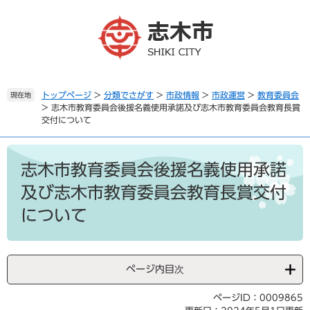
ペ
メ
ー
ニ
ジ
ュ
の
ー
先
を
頭
飛
で
ば
トップページ
>
分類でさがす
>
市政情報
>
市政運営
>
教育委員会
現在地
>
志木市教育委員会後援名義使用承諾及び志木市教育委員会教育長賞
す
し
交付について
。
て
本
本
文
文
志木市教育委員会後援名義使用承諾
へ
及び志木市教育委員会教育長賞交付
について
ページ内目次
ページID：0009865