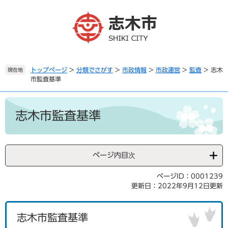
ペ
メ
ー
ニ
ジ
ュ
の
ー
先
を
頭
飛
で
ば
トップページ
>
分類でさがす
>
市政情報
>
市政運営
>
監査
>
志木
現在地
市監査基準
す
し
。
て
本
本
文
文
志木市監査基準
へ
ページ内目次
ページID：0001239
更新日：2022年9月12日更新
志木市監査基準