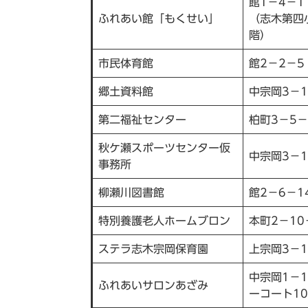
館1－4－1
ふれあい館「もくせい」
（志木第四
階）
市民体育館
館2－2－5
郷土資料館
中宗岡3－1
第二福祉センター
柏町3－5－
秋ケ瀬スポーツセンター仮
中宗岡3－1
事務所
柳瀬川図書館
館2－6－1
特別養護老人ホームブロン
本町2－10
ステラ志木宗岡保育園
上宗岡3－1
中宗岡1－1
ふれあいサロンあざみ
ーコート10