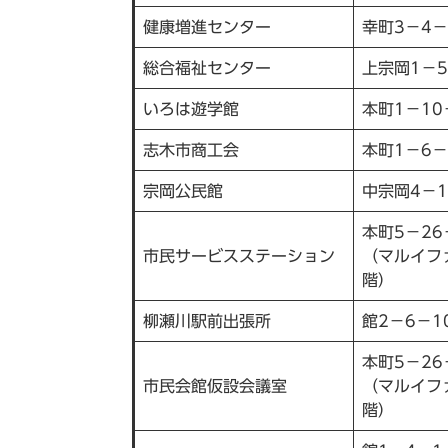
健康増進センター
幸町3－4－
総合福祉センター
上宗岡1－5
いろは遊学館
本町1－10
志木市商工会
本町1－6－
宗岡公民館
中宗岡4－1
本町5－26
市民サービスステーション
（マルイフ
階）
柳瀬川駅前出張所
館2－6－1
本町5－26
市民会館仮設会議室
（マルイフ
階）