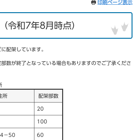
印刷ページ表示
（令和7年8月時点）
どに配架しています。
定部数が終了となっている場合もありますのでご了承くださ
所
住所
配架部数
20
100
4－50
60