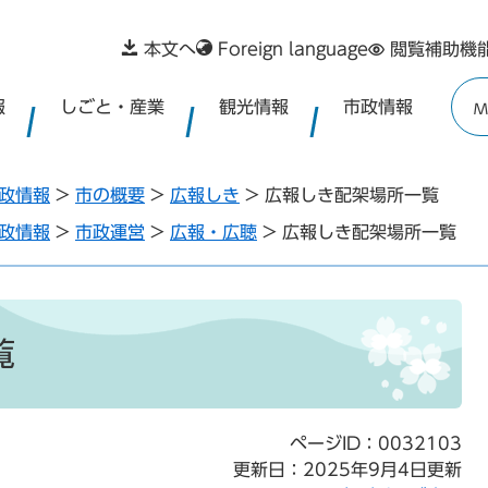
本文へ
Foreign language
閲覧補助機
報
しごと・産業
観光情報
市政情報
M
政情報
>
市の概要
>
広報しき
>
広報しき配架場所一覧
政情報
>
市政運営
>
広報・広聴
>
広報しき配架場所一覧
覧
ページID：0032103
更新日：2025年9月4日更新