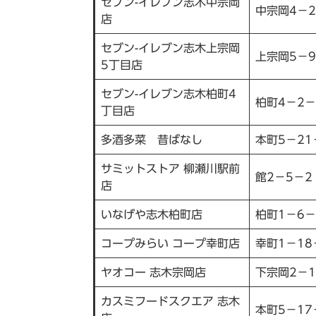
セブン-イレブン志木中宗岡
中宗岡4－2
店
セブン-イレブン志木上宗岡
上宗岡5－9
5丁目店
セブン-イレブン志木柏町4
柏町4－2－
丁目店
多酒多菜 昔ばなし
本町5－21
サミットストア 柳瀬川駅前
館2－5－2
店
いなげや志木柏町店
柏町1－6－
コープみらい コープ幸町店
幸町1－18
ヤオコー 志木宗岡店
下宗岡2－1
カスミフードスクエア 志木
本町5－17