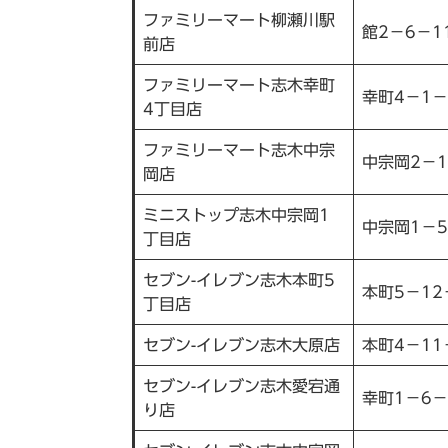
ファミリーマート柳瀬川駅
館2－6－1
前店
ファミリーマート志木幸町
幸町4－1－
4丁目店
ファミリーマート志木中宗
中宗岡2－1
岡店
ミニストップ志木中宗岡1
中宗岡1－5
丁目店
セブン-イレブン志木本町5
本町5－12
丁目店
セブン-イレブン志木大原店
本町4－11
セブン-イレブン志木愛宕通
幸町1－6－
り店