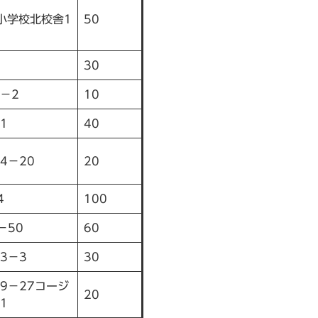
小学校北校舎1
50
30
－2
10
1
40
4－20
20
4
100
－50
60
3－3
30
9－27コージ
20
1