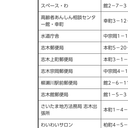
スペース・わ
館2－7－3
高齢者あんしん相談センタ
幸町3－12
ー館・幸町
水道庁舎
中宗岡1－1
志木郵便局
本町5−20
志木上町郵便局
本町3－1－
志木宗岡郵便局
中宗岡4－1
柳瀬川駅前郵便局
館2－6－1
志木館郵便局
館1－5－3
さいたま地方法務局 志木出
本町1－4－
張所
わいわいサロン
柏町4－5－