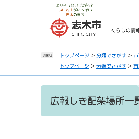
ペ
メ
よりそう想い 広がる絆
いいね！
がいっぱい
ー
ニ
志木
のまち
ジ
ュ
の
ー
くらしの情
先
を
頭
飛
で
ば
トップページ
>
分類でさがす
>
市
す
し
現在地
。
て
トップページ
>
分類でさがす
>
市
本
文
へ
本
文
広報しき配架場所一