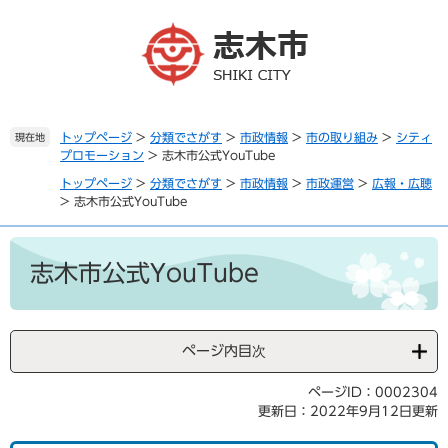
ペ
メ
ー
ニ
ジ
ュ
の
ー
先
を
頭
飛
で
ば
トップページ
>
分類でさがす
>
市政情報
>
市の取り組み
>
シティ
現在地
プロモーション
>
志木市公式YouTube
す
し
。
て
トップページ
>
分類でさがす
>
市政情報
>
市政運営
>
広報・広聴
本
>
志木市公式YouTube
文
へ
本
文
志木市公式YouTube
ページ内目次
ページID：0002304
更新日：2022年9月12日更新