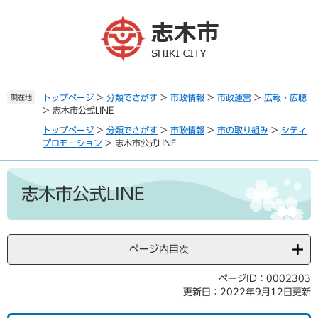
ペ
メ
ー
ニ
ジ
ュ
の
ー
先
を
頭
飛
で
ば
トップページ
>
分類でさがす
>
市政情報
>
市政運営
>
広報・広聴
現在地
>
志木市公式LINE
す
し
。
て
トップページ
>
分類でさがす
>
市政情報
>
市の取り組み
>
シティ
本
プロモーション
>
志木市公式LINE
文
へ
本
文
志木市公式LINE
ページ内目次
ページID：0002303
更新日：2022年9月12日更新