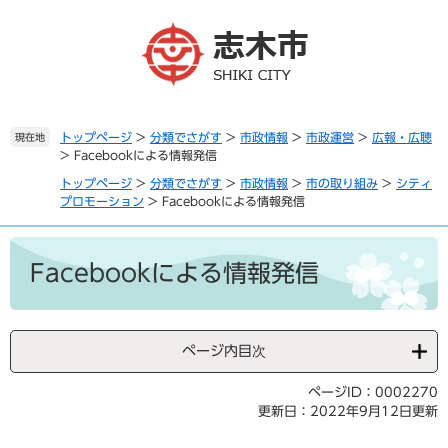
ペ
メ
ー
ニ
ジ
ュ
の
ー
先
を
頭
飛
で
ば
トップページ
>
分類でさがす
>
市政情報
>
市政運営
>
広報・広聴
現在地
>
Facebookによる情報発信
す
し
。
て
トップページ
>
分類でさがす
>
市政情報
>
市の取り組み
>
シティ
本
プロモーション
>
Facebookによる情報発信
文
へ
本
文
Facebookによる情報発信
ページ内目次
ページID：0002270
更新日：2022年9月12日更新