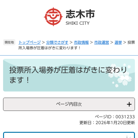
ペ
メ
ー
ニ
ジ
ュ
の
ー
先
を
頭
飛
で
ば
トップページ
>
分類でさがす
>
市政情報
>
市政運営
>
選挙
>
投票
現在地
所入場券が圧着はがきに変わります！
す
し
。
て
本
本
文
文
投票所入場券が圧着はがきに変わり
へ
ます！
ページ内目次
ページID：0031233
更新日：2026年1月20日更新