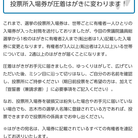
投票所入場券が圧着はがきに変わります！
これまで、選挙の投票所入場券は、世帯ごとに有権者一人ひとりの
入場券が入った封筒を送付しておりましたが、今回の衆議院議員総
選挙から1枚のはがきに有権者2人まで(転出者は1人)記載した入場
券に変更となります。有権者が3人以上(転出者は2人以上)いる世帯
については、2通以上のはがきが届くことになります。
圧着はがきがお手元に届きましたら、ゆっくりはがして、広げてい
ただいた後、ミシン目に沿って切りはなし、ご自分のお名前を確認
し、投票所にご持参ください（期日前投票をご希望の方は、加えて
「宣誓書（兼請求書）」に必要事項をご記入ください）。
なお、投票所入場券を破損又は紛失した場合や
お手元に届いていな
い場合でも、志木市の選挙人名簿に登録されている方であれば、投
票できます
ので投票所の係員までお申し出ください。
※はがきの宛名は、入場券に記載されているすべての有権者を連記
してお送りいたします。