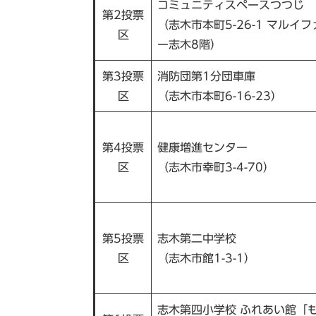
コミュニティスペースつつじ
第2投票
（志木市本町5-26-1 マルイ
区
ー志木8階）
第3投票
消防団第1分団車庫
区
（志木市本町6-16-23）
第4投票
健康増進センター
区
（志木市幸町3-4-70）
第5投票
志木第二中学校
区
（志木市館1-3-1）
志木第四小学校 ふれあい館「