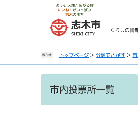
ペ
メ
よりそう想い 広がる絆
いいね！
がいっぱい
ー
ニ
志木
のまち
ジ
ュ
の
ー
くらしの情
先
を
頭
飛
で
ば
トップページ
>
分類でさがす
>
市
す
し
現在地
。
て
本
文
本
へ
文
市内投票所一覧