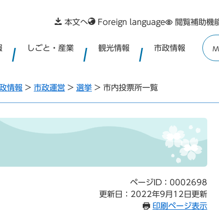
本文へ
Foreign language
閲覧補助機
報
しごと・産業
観光情報
市政情報
M
政情報
>
市政運営
>
選挙
>
市内投票所一覧
ページID：0002698
更新日：2022年9月12日更新
印刷ページ表示