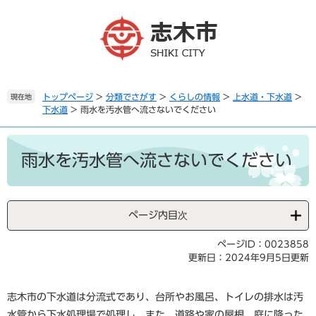
ペ
メ
ー
ニ
ジ
ュ
の
ー
先
を
頭
飛
で
ば
トップページ
>
分類でさがす
>
くらしの情報
>
上水道・下水道
>
現在地
下水道
>
雨水を汚水管へ流さないでください
す
し
。
て
本
本
文
文
雨水を汚水管へ流さないでください
へ
ページ内目次
ページID：0023858
更新日：2024年9月5日更新
志木市の下水道は分流式であり、台所やお風呂、トイレの排水は汚
水管から下水処理場で処理し、また、道路や家の屋根、庭に降った