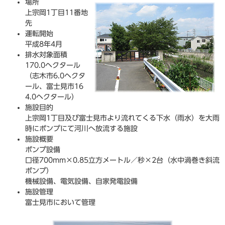
場所
上宗岡1丁目11番地
先
運転開始
平成8年4月
排水対象面積
170.0ヘクタール
（志木市6.0ヘクタ
ール、富士見市16
4.0ヘクタール）
施設目的
上宗岡1丁目及び富士見市より流れてくる下水（雨水）を大雨
時にポンプにて河川へ放流する施設
施設概要
ポンプ設備
口径700mm×0.85立方メートル／秒×2台（水中渦巻き斜流
ポンプ）
機械設備、電気設備、自家発電設備
施設管理
富士見市において管理