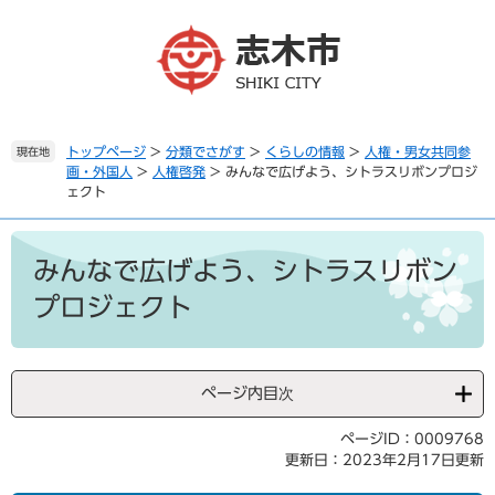
ペ
メ
ー
ニ
ジ
ュ
の
ー
先
を
頭
飛
で
ば
トップページ
>
分類でさがす
>
くらしの情報
>
人権・男女共同参
現在地
画・外国人
>
人権啓発
>
みんなで広げよう、シトラスリボンプロジ
す
し
ェクト
。
て
本
本
文
文
みんなで広げよう、シトラスリボン
へ
プロジェクト
ページ内目次
ページID：0009768
更新日：2023年2月17日更新