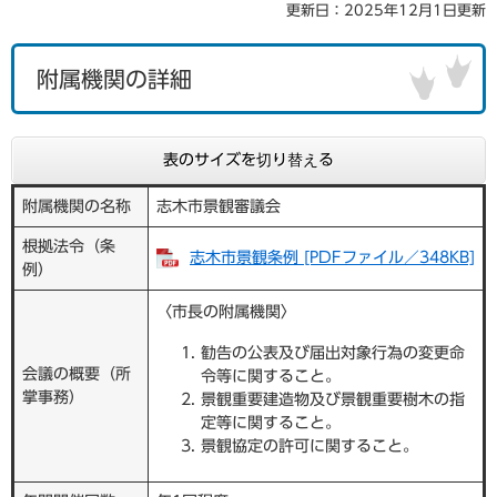
更新日：2025年12月1日更新
附属機関の詳細
表のサイズを切り替える
附属機関の名称
志木市景観審議会
根拠法令（条
志木市景観条例 [PDFファイル／348KB]
例）
〈市長の附属機関〉
勧告の公表及び届出対象行為の変更命
会議の概要（所
令等に関すること。
掌事務）
景観重要建造物及び景観重要樹木の指
定等に関すること。
景観協定の許可に関すること。