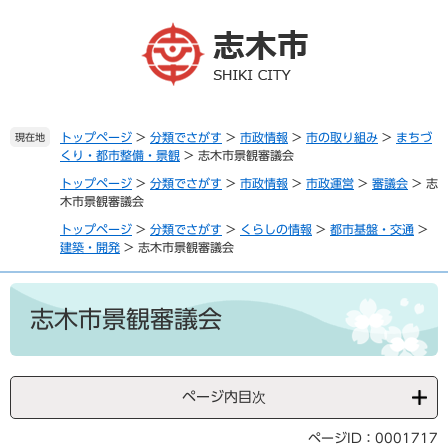
ペ
メ
ー
ニ
ジ
ュ
の
ー
先
を
頭
飛
で
ば
トップページ
>
分類でさがす
>
市政情報
>
市の取り組み
>
まちづ
現在地
くり・都市整備・景観
>
志木市景観審議会
す
し
。
て
トップページ
>
分類でさがす
>
市政情報
>
市政運営
>
審議会
>
志
本
木市景観審議会
文
トップページ
>
分類でさがす
>
くらしの情報
>
都市基盤・交通
>
へ
建築・開発
>
志木市景観審議会
本
文
志木市景観審議会
ページ内目次
ページID：0001717