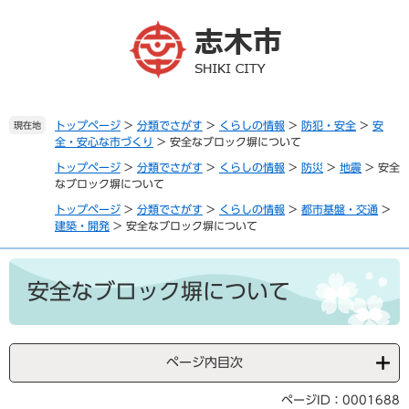
ペ
メ
ー
ニ
ジ
ュ
の
ー
先
を
頭
飛
で
ば
トップページ
>
分類でさがす
>
くらしの情報
>
防犯・安全
>
安
現在地
全・安心な市づくり
>
安全なブロック塀について
す
し
。
て
トップページ
>
分類でさがす
>
くらしの情報
>
防災
>
地震
>
安全
本
なブロック塀について
文
トップページ
>
分類でさがす
>
くらしの情報
>
都市基盤・交通
>
へ
建築・開発
>
安全なブロック塀について
本
文
安全なブロック塀について
ページ内目次
ページID：0001688