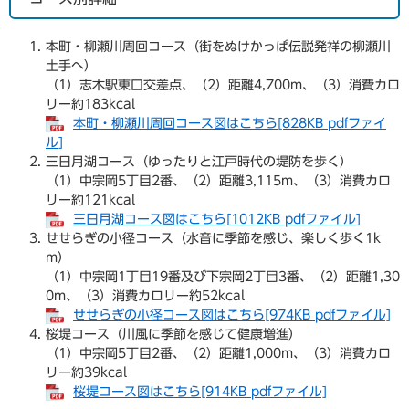
本町・柳瀬川周回コース（街をぬけかっぱ伝説発祥の柳瀬川
土手へ）
（1）志木駅東口交差点、（2）距離4,700m、（3）消費カロ
リー約183kcal
本町・柳瀬川周回コース図はこちら[828KB pdfファイ
ル]
三日月湖コース（ゆったりと江戸時代の堤防を歩く）
（1）中宗岡5丁目2番、（2）距離3,115m、（3）消費カロ
リー約121kcal
三日月湖コース図はこちら[1012KB pdfファイル]
せせらぎの小径コース（水音に季節を感じ、楽しく歩く1k
m）
（1）中宗岡1丁目19番及び下宗岡2丁目3番、（2）距離1,30
0m、（3）消費カロリー約52kcal
せせらぎの小径コース図はこちら[974KB pdfファイル]
桜堤コース（川風に季節を感じて健康増進）
（1）中宗岡5丁目2番、（2）距離1,000m、（3）消費カロ
リー約39kcal
桜堤コース図はこちら[914KB pdfファイル]