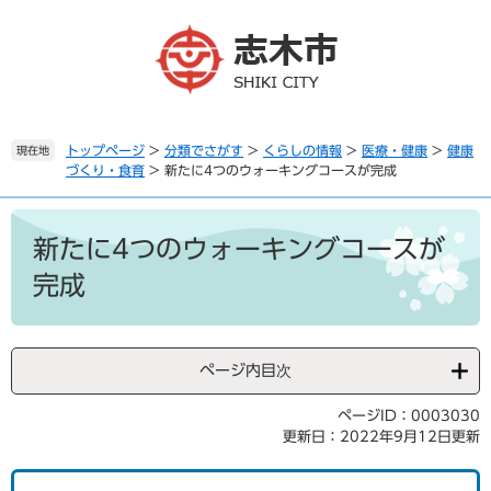
ペ
メ
ー
ニ
ジ
ュ
の
ー
先
を
頭
飛
で
ば
トップページ
>
分類でさがす
>
くらしの情報
>
医療・健康
>
健康
現在地
づくり・食育
>
新たに4つのウォーキングコースが完成
す
し
。
て
本
本
文
文
新たに4つのウォーキングコースが
へ
完成
ページ内目次
ページID：0003030
更新日：2022年9月12日更新