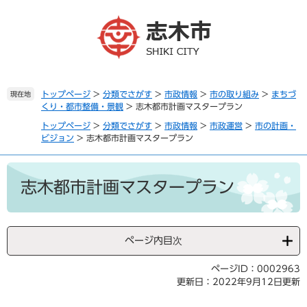
ペ
メ
ー
ニ
ジ
ュ
の
ー
先
を
頭
飛
で
ば
トップページ
>
分類でさがす
>
市政情報
>
市の取り組み
>
まちづ
現在地
くり・都市整備・景観
>
志木都市計画マスタープラン
す
し
。
て
トップページ
>
分類でさがす
>
市政情報
>
市政運営
>
市の計画・
本
ビジョン
>
志木都市計画マスタープラン
文
へ
本
文
志木都市計画マスタープラン
ページ内目次
ページID：0002963
更新日：2022年9月12日更新