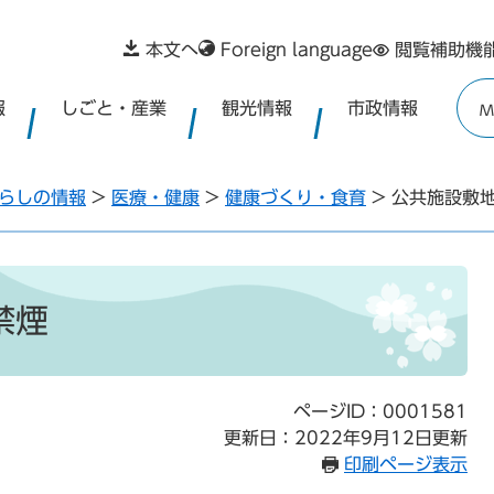
本文へ
Foreign language
閲覧補助機
報
しごと・産業
観光情報
市政情報
M
らしの情報
>
医療・健康
>
健康づくり・食育
>
公共施設敷
禁煙
ページID：0001581
更新日：2022年9月12日更新
印刷ページ表示