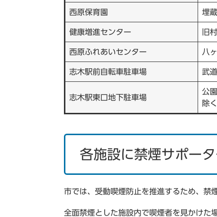
西原保育園
埋
健康増進センター
旧
西原ふれあいセンター
八
志木駅前自転車駐車場
武
公
志木駅東口地下駐車場
除
各施設に禁煙サポータ
市では、受動喫煙防止を推進するため、禁
全面禁煙とした施設内で喫煙者を見かけた