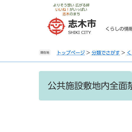
ペ
メ
よりそう想い 広がる絆
いいね！
がいっぱい
ー
ニ
志木
のまち
ジ
ュ
の
ー
くらしの情
先
を
頭
飛
で
ば
トップページ
>
分類でさがす
>
く
す
し
現在地
。
て
本
文
本
へ
文
公共施設敷地内全面