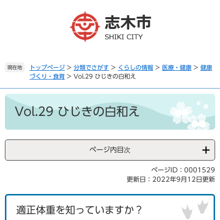
ペ
メ
ー
ニ
ジ
ュ
の
ー
先
を
頭
飛
で
ば
トップページ
>
分類でさがす
>
くらしの情報
>
医療・健康
>
健康
現在地
づくり・食育
>
Vol.29 ひじきの白和え
す
し
。
て
本
本
文
文
Vol.29 ひじきの白和え
へ
ページ内目次
ページID：0001529
更新日：2022年9月12日更新
適正体重を知っていますか？