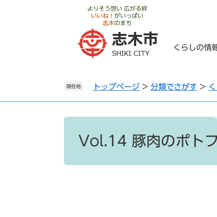
ペ
メ
よりそう想い 広がる絆
いいね！
がいっぱい
ー
ニ
志木
のまち
ジ
ュ
の
ー
くらしの情
先
を
頭
飛
で
ば
トップページ
>
分類でさがす
>
く
す
し
現在地
。
て
本
文
本
へ
文
Vol.14 豚肉のポト