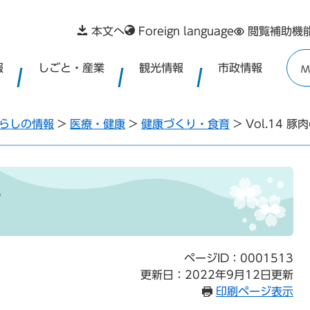
本文へ
Foreign language
閲覧補助機
報
しごと・産業
観光情報
市政情報
M
らしの情報
>
医療・健康
>
健康づくり・食育
>
Vol.14 
フ
ページID：0001513
更新日：2022年9月12日更新
印刷ページ表示