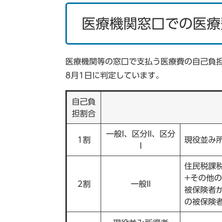
医療機関窓口での医療
医療機関等の窓口で支払う医療費の自己負担
8月1日に判定しています。
自己負
担割合
一般I、区分II、区分
1割
現役並み所
I
住民税課税
+その他
2割
一般II
被保険者
の被保険