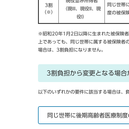
現役並み所得者
同じ世帯
3割
（現III、現役II、現
（※）
度の被保
役I）
※昭和20年1月2日以降に生まれた被保険
上であっても、同じ世帯に属する被保険者の
場合は、3割負担になりません。
3割負担から変更となる場合
以下のいずれかの要件に該当する場合は、
同じ世帯に後期高齢者医療制度