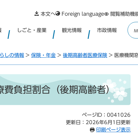
本文へ
Foreign language
閲覧補助機
報
しごと・産業
観光情報
市政情報
M
らしの情報
>
保険・年金
>
後期高齢者医療保険
>
医療機関
療費負担割合（後期高齢者）
ページID：0041026
更新日：2026年6月1日更新
印刷ページ表示