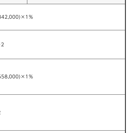
42,000)×1％
※2
58,000)×1％
2