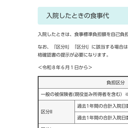
入院したときの食事代
入院したときは、食事標準負担額を自己負
なお、「区分II」「区分I」に該当する場
格確認書の提示が必要になります。
＜令和８年６月１日から＞
負担区分
一般の被保険者(現役並み所得者を含む）
過去1年間の合計入院日
区分II
過去1年間の合計入院日