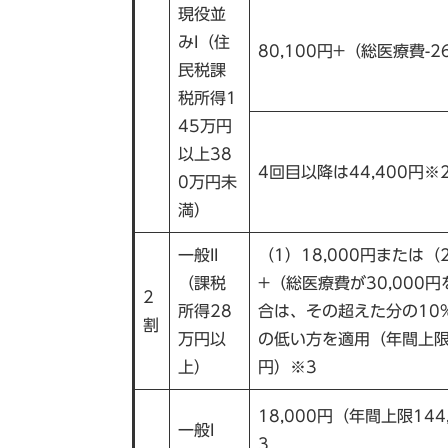
現役並
みI（住
80,100円+（総医療費-26
民税課
税所得1
45万円
以上38
4回目以降は44,400円※
0万円未
満）
一般II
（1）18,000円または（2
（課税
+（総医療費が30,000
2
所得28
合は、その超えた分の10
割
万円以
の低い方を適用（年間上限1
上）
円）※3
18,000円（年間上限144
一般I
3