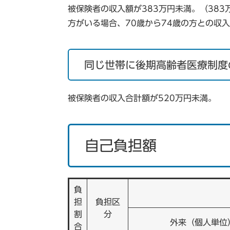
被保険者の収入額が383万円未満。（383
方がいる場合、70歳から74歳の方との収入
同じ世帯に後期高齢者医療制度
被保険者の収入合計額が520万円未満。
自己負担額
負
担
負担区
割
分
外来（個人単位
合