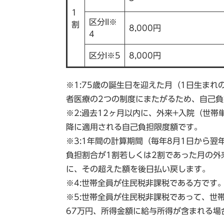
1
区分II※
割
8,000円
4
区分I※5
8,000円
※1:75歳の誕生日を迎えた月（1日生ま
者医療の2つの制度にまたがるため、自己
※2:過去12ヶ月以内に、外来+入院（世
降に適用される自己負担限度額です。
※3:1年間の計算期間（毎年8月1日から翌
負担割合が1割若しくは2割であった月の外来
に、その超えた額を後日払い戻します。
※4:世帯全員が住民税非課税である方です
※5:世帯全員が住民税非課税であって、世帯
67万円、所得金額に給与所得が含まれる場