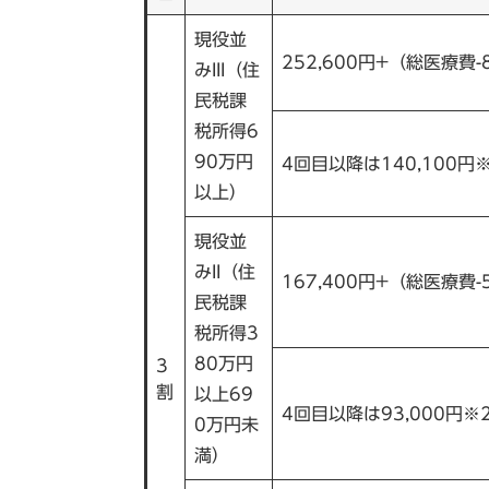
現役並
252,600円+（総医療費-8
みIII（住
民税課
税所得6
90万円
4回目以降は140,100円
以上）
現役並
みII（住
167,400円+（総医療費-5
民税課
税所得3
80万円
3
割
以上69
4回目以降は93,000円※
0万円未
満）