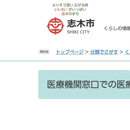
ペ
メ
よりそう想い 広がる絆
いいね！
がいっぱい
ー
ニ
志木
のまち
ジ
ュ
の
ー
くらしの情
先
を
頭
飛
で
ば
トップページ
>
分類でさがす
>
く
す
し
現在地
。
て
本
文
本
へ
文
医療機関窓口での医