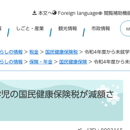
本文へ
Foreign language
閲覧補助機
報
しごと・産業
観光情報
市政情報
M
らしの情報
>
税金
>
国民健康保険税
>
令和4年度から未就
らしの情報
>
保険・年金
>
国民健康保険
>
令和4年度から
学児の国民健康保険税が減額さ