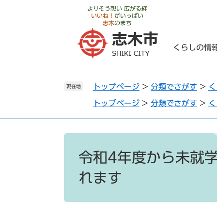
ペ
メ
よりそう想い 広がる絆
いいね！
がいっぱい
ー
ニ
志木
のまち
ジ
ュ
の
ー
くらしの情
先
を
頭
飛
で
ば
トップページ
>
分類でさがす
>
く
す
し
現在地
。
て
トップページ
>
分類でさがす
>
く
本
文
へ
本
文
令和4年度から未就
れます