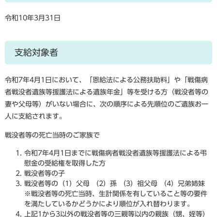
令和10年3月31日
支給対象者
令和7年4月1日において、「恩給法による公務扶助料」や「戦傷病
者戦没者遺族等援護法による遺族年金」等を受ける方（戦没者等の
妻や父母等）がいない場合に、次の順序による先順位のご遺族お一
人に支給されます。
戦没者等の死亡当時のご家族で
令和7年4月1日までに戦傷病者戦没者遺族等援護法による弔
慰金の受給権を取得した方
戦没者等の子
戦没者等の（1）父母 （2）孫 （3）祖父母 （4）兄弟姉妹
※戦没者等の死亡当時、生計関係を有していること等の要件
を満たしているかどうかにより順位が入れ替わります。
上記1から3以外の戦没者等の三親等以内の親族（甥、姪等）