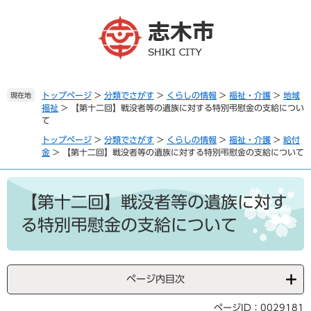
ペ
メ
ー
ニ
ジ
ュ
の
ー
先
を
頭
飛
で
ば
トップページ
>
分類でさがす
>
くらしの情報
>
福祉・介護
>
地域
現在地
福祉
>
【第十二回】戦没者等の遺族に対する特別弔慰金の支給につい
す
し
て
。
て
本
トップページ
>
分類でさがす
>
くらしの情報
>
福祉・介護
>
給付
文
金
>
【第十二回】戦没者等の遺族に対する特別弔慰金の支給について
へ
本
文
【第十二回】戦没者等の遺族に対す
る特別弔慰金の支給について
ページ内目次
ページID：0029181