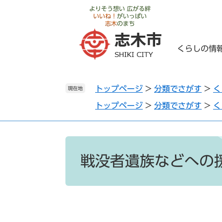
ペ
メ
よりそう想い 広がる絆
いいね！
がいっぱい
ー
ニ
志木
のまち
ジ
ュ
の
ー
くらしの情
先
を
頭
飛
で
ば
トップページ
>
分類でさがす
>
く
す
し
現在地
。
て
トップページ
>
分類でさがす
>
く
本
文
へ
本
文
戦没者遺族などへの