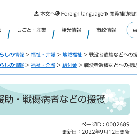
本文へ
Foreign language
閲覧補助機
報
しごと・産業
観光情報
市政情報
M
らしの情報
>
福祉・介護
>
地域福祉
>
戦没者遺族などへの
らしの情報
>
福祉・介護
>
給付金
>
戦没者遺族などへの援
援助・戦傷病者などの援護
ページID：0002689
更新日：2022年9月12日更新