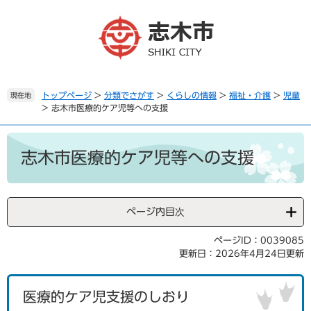
ペ
メ
ー
ニ
ジ
ュ
の
ー
先
を
頭
飛
で
ば
トップページ
>
分類でさがす
>
くらしの情報
>
福祉・介護
>
児童
現在地
>
志木市医療的ケア児等への支援
す
し
。
て
本
本
文
文
志木市医療的ケア児等への支援
へ
ページ内目次
ページID：0039085
更新日：2026年4月24日更新
医療的ケア児支援のしおり