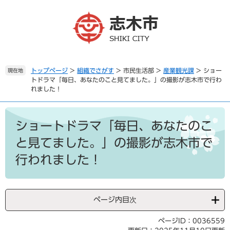
ペ
メ
ー
ニ
ジ
ュ
の
ー
先
を
頭
飛
で
ば
トップページ
>
組織でさがす
>
市民生活部
>
産業観光課
>
ショー
現在地
トドラマ「毎日、あなたのこと見てました。」の撮影が志木市で行わ
す
し
れました！
。
て
本
本
文
文
ショートドラマ「毎日、あなたのこ
へ
と見てました。」の撮影が志木市で
行われました！
ページ内目次
ページID：0036559