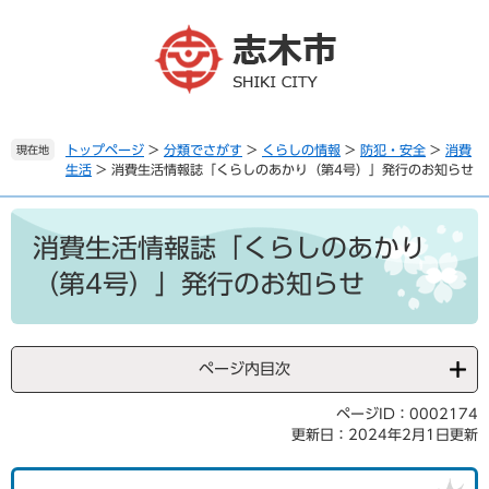
ペ
メ
ー
ニ
ジ
ュ
の
ー
先
を
頭
飛
で
ば
トップページ
>
分類でさがす
>
くらしの情報
>
防犯・安全
>
消費
現在地
生活
>
消費生活情報誌「くらしのあかり（第4号）」発行のお知らせ
す
し
。
て
本
本
文
文
消費生活情報誌「くらしのあかり
へ
（第4号）」発行のお知らせ
ページ内目次
ページID：0002174
更新日：2024年2月1日更新