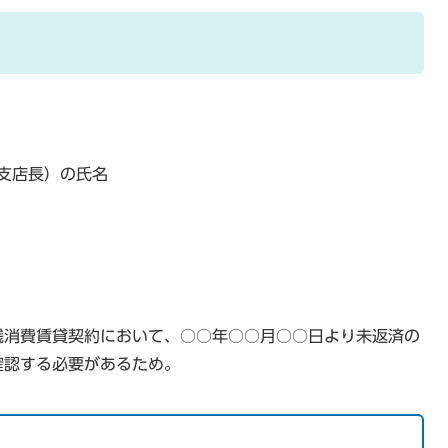
支店長）の氏名
銭消費賃貸契約において、○○年○○月○○日より未返済の
確認する必要があるため。