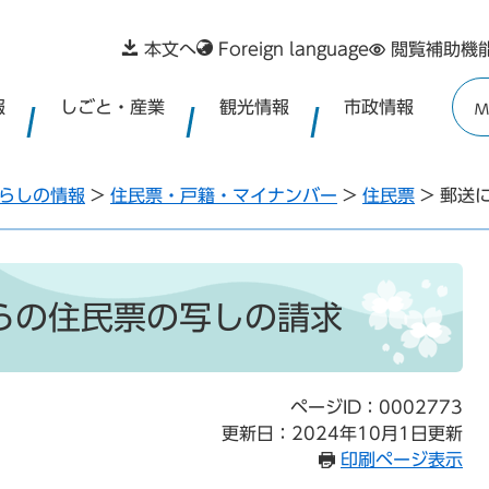
本文へ
Foreign language
閲覧補助機
報
しごと・産業
観光情報
市政情報
M
らしの情報
>
住民票・戸籍・マイナンバー
>
住民票
>
郵送
らの住民票の写しの請求
ページID：0002773
更新日：2024年10月1日更新
印刷ページ表示