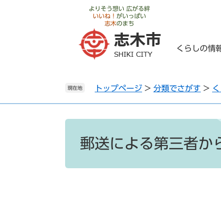
ペ
メ
よりそう想い 広がる絆
いいね！
がいっぱい
ー
ニ
志木
のまち
ジ
ュ
の
ー
くらしの情
先
を
頭
飛
で
ば
トップページ
>
分類でさがす
>
く
す
し
現在地
。
て
本
文
本
へ
文
郵送による第三者か