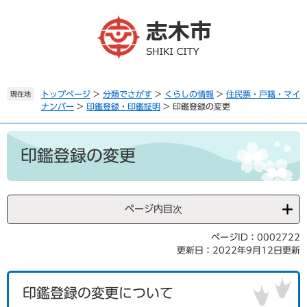
ペ
メ
ー
ニ
ジ
ュ
の
ー
先
を
頭
飛
で
ば
トップページ
>
分類でさがす
>
くらしの情報
>
住民票・戸籍・マイ
現在地
ナンバー
>
印鑑登録・印鑑証明
>
印鑑登録の変更
す
し
。
て
本
本
文
文
印鑑登録の変更
へ
ページ内目次
ページID：0002722
更新日：2022年9月12日更新
印鑑登録の変更について