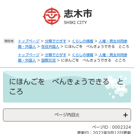
ペ
メ
ー
ニ
ジ
ュ
の
ー
先
を
頭
飛
で
ば
トップページ
>
分類でさがす
>
くらしの情報
>
人権・男女共同参
現在地
画・外国人
>
在住外国人
>
にほんごを べんきょうできる ところ
す
し
。
て
トップページ
>
分類でさがす
>
くらしの情報
>
人権・男女共同参
本
画・外国人
>
国際交流
>
にほんごを べんきょうできる ところ
文
へ
本
文
にほんごを べんきょうできる と
ころ
ページ内目次
ページID：0002324
更新日：2022年9月12日更新