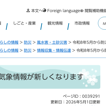
本文へ
Foreign language
閲覧補助機
報
しごと・産業
観光情報
市政情報
M
らしの情報
>
防災
>
風水害・土砂災害
>
令和8年5月から防
らしの情報
>
防災
>
情報収集・情報伝達
>
令和8年5月から
災気象情報が新しくなります
ページID：0039291
更新日：2026年5月1日更新