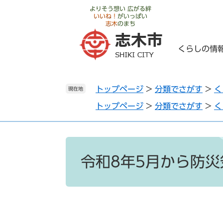
ペ
メ
よりそう想い 広がる絆
いいね！
がいっぱい
ー
ニ
志木
のまち
ジ
ュ
の
ー
くらしの情
先
を
頭
飛
で
ば
トップページ
>
分類でさがす
>
く
す
し
現在地
。
て
トップページ
>
分類でさがす
>
く
本
文
へ
本
文
令和8年5月から防