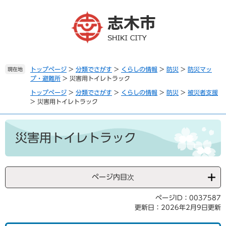
ペ
メ
ー
ニ
ジ
ュ
の
ー
先
を
頭
飛
で
ば
トップページ
>
分類でさがす
>
くらしの情報
>
防災
>
防災マッ
現在地
プ・避難所
>
災害用トイレトラック
す
し
。
て
トップページ
>
分類でさがす
>
くらしの情報
>
防災
>
被災者支援
本
>
災害用トイレトラック
文
へ
本
文
災害用トイレトラック
ページ内目次
ページID：0037587
更新日：2026年2月9日更新