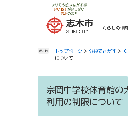
ペ
メ
よりそう想い 広がる絆
いいね！
がいっぱい
ー
ニ
志木
のまち
ジ
ュ
の
ー
くらしの情
先
を
頭
飛
で
ば
トップページ
>
分類でさがす
>
く
す
し
現在地
について
。
て
本
文
へ
本
文
宗岡中学校体育館の
利用の制限について