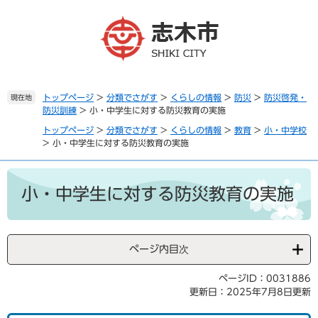
ペ
メ
ー
ニ
ジ
ュ
の
ー
先
を
頭
飛
で
ば
トップページ
>
分類でさがす
>
くらしの情報
>
防災
>
防災啓発・
現在地
防災訓練
>
小・中学生に対する防災教育の実施
す
し
。
て
トップページ
>
分類でさがす
>
くらしの情報
>
教育
>
小・中学校
本
>
小・中学生に対する防災教育の実施
文
へ
本
文
小・中学生に対する防災教育の実施
ページ内目次
ページID：0031886
更新日：2025年7月8日更新