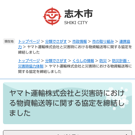
ペ
メ
ー
ニ
ジ
ュ
の
ー
先
を
頭
飛
で
ば
トップページ
>
分類でさがす
>
市政情報
>
市の取り組み
>
連携協
現在地
力
>
ヤマト運輸株式会社と災害時における物資輸送等に関する協定を
す
し
締結しました
。
て
本
トップページ
>
分類でさがす
>
くらしの情報
>
防災
>
防災計画・
文
災害時協力体制
>
ヤマト運輸株式会社と災害時における物資輸送等に
関する協定を締結しました
へ
本
文
ヤマト運輸株式会社と災害時におけ
る物資輸送等に関する協定を締結し
ました