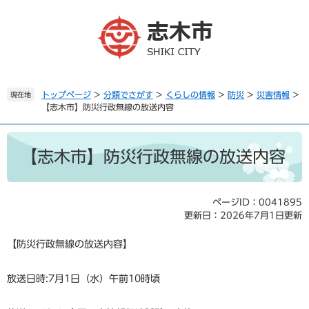
ペ
メ
ー
ニ
ジ
ュ
の
ー
先
を
頭
飛
で
ば
トップページ
>
分類でさがす
>
くらしの情報
>
防災
>
災害情報
>
現在地
【志木市】防災行政無線の放送内容
す
し
。
て
本
本
文
文
【志木市】防災行政無線の放送内容
へ
ページID：0041895
更新日：2026年7月1日更新
【防災行政無線の放送内容】
放送日時:7月1日（水）午前10時頃