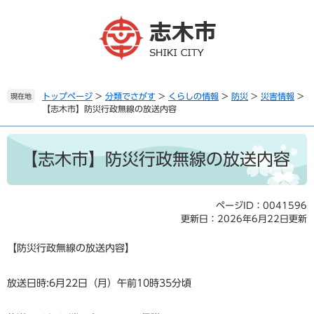
ペ
メ
ー
ニ
ジ
ュ
の
ー
先
を
頭
飛
で
ば
トップページ
>
分類でさがす
>
くらしの情報
>
防災
>
災害情報
>
現在地
【志木市】防災行政無線の放送内容
す
し
。
て
本
本
文
文
【志木市】防災行政無線の放送内容
へ
ページID：0041596
更新日：2026年6月22日更新
【防災行政無線の放送内容】
放送日時:6月22日（月）午前10時35分頃