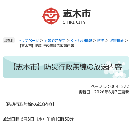
ペ
メ
ー
ニ
ジ
ュ
の
ー
先
を
頭
飛
で
ば
トップページ
>
分類でさがす
>
くらしの情報
>
防災
>
災害情報
>
現在地
【志木市】防災行政無線の放送内容
す
し
。
て
本
本
文
文
【志木市】防災行政無線の放送内容
へ
ページID：0041272
更新日：2026年6月3日更新
【防災行政無線の放送内容】
放送日時:6月3日（水）午前10時50分