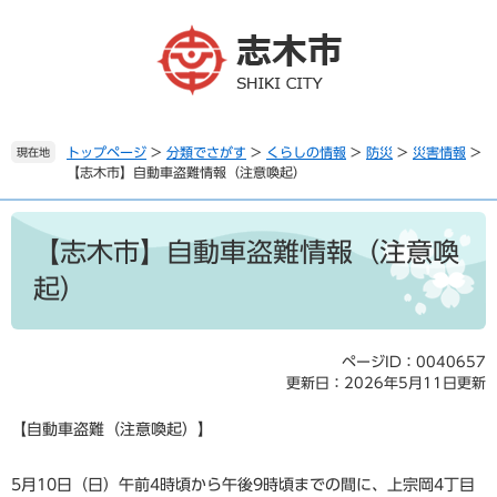
ペ
メ
ー
ニ
ジ
ュ
の
ー
先
を
頭
飛
で
ば
トップページ
>
分類でさがす
>
くらしの情報
>
防災
>
災害情報
>
現在地
【志木市】自動車盗難情報（注意喚起）
す
し
。
て
本
本
文
文
【志木市】自動車盗難情報（注意喚
へ
起）
ページID：0040657
更新日：2026年5月11日更新
【自動車盗難（注意喚起）】
5月10日（日）午前4時頃から午後9時頃までの間に、上宗岡4丁目