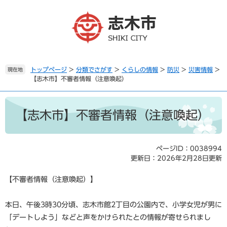
ペ
メ
ー
ニ
ジ
ュ
の
ー
先
を
頭
飛
で
ば
トップページ
>
分類でさがす
>
くらしの情報
>
防災
>
災害情報
>
現在地
【志木市】不審者情報（注意喚起）
す
し
。
て
本
本
文
文
【志木市】不審者情報（注意喚起）
へ
ページID：0038994
更新日：2026年2月28日更新
【不審者情報（注意喚起）】
本日、午後3時30分頃、志木市館2丁目の公園内で、小学女児が男に
「デートしよう」などと声をかけられたとの情報が寄せられまし