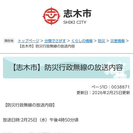
ペ
メ
ー
ニ
ジ
ュ
の
ー
先
を
頭
飛
で
ば
トップページ
>
分類でさがす
>
くらしの情報
>
防災
>
災害情報
>
現在地
【志木市】防災行政無線の放送内容
す
し
。
て
本
本
文
文
【志木市】防災行政無線の放送内容
へ
ページID：0038871
更新日：2026年2月25日更新
【防災行政無線の放送内容】
放送日時:2月25日（水）午後4時50分頃