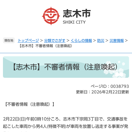
ペ
メ
ー
ニ
ジ
ュ
の
ー
先
を
頭
飛
で
ば
トップページ
>
分類でさがす
>
くらしの情報
>
防災
>
災害情報
>
現在地
【志木市】不審者情報（注意喚起）
す
し
。
て
本
本
文
文
【志木市】不審者情報（注意喚起）
へ
ページID：0038793
更新日：2026年2月22日更新
【不審者情報（注意喚起）】
2月22日(日)午前0時10分ころ、志木市下宗岡3丁目で、交通事故を
起こした車両から男4人(特徴不明)が車両を放置し逃走する事案が発