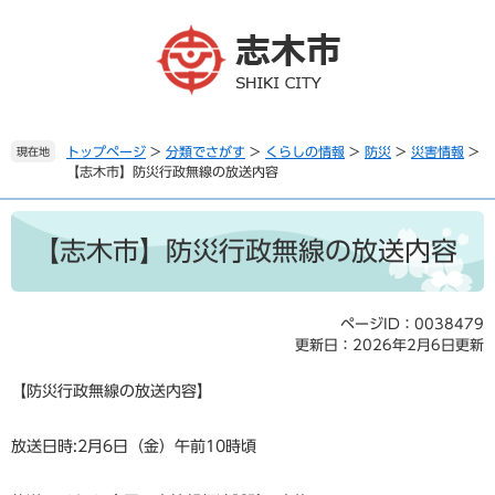
ペ
メ
ー
ニ
ジ
ュ
の
ー
先
を
頭
飛
で
ば
トップページ
>
分類でさがす
>
くらしの情報
>
防災
>
災害情報
>
現在地
【志木市】防災行政無線の放送内容
す
し
。
て
本
本
文
文
【志木市】防災行政無線の放送内容
へ
ページID：0038479
更新日：2026年2月6日更新
【防災行政無線の放送内容】
放送日時:2月6日（金）午前10時頃