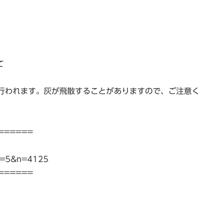
て
行われます。灰が飛散することがありますので、ご注意く
======
gi?p=5&n=4125
======