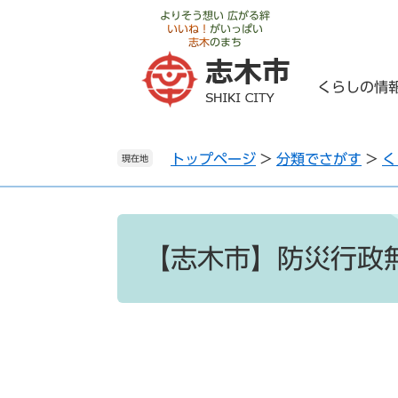
ペ
メ
よりそう想い 広がる絆
いいね！
がいっぱい
ー
ニ
志木
のまち
ジ
ュ
の
ー
くらしの情
先
を
頭
飛
で
ば
トップページ
>
分類でさがす
>
く
す
し
現在地
。
て
本
文
本
へ
文
【志木市】防災行政