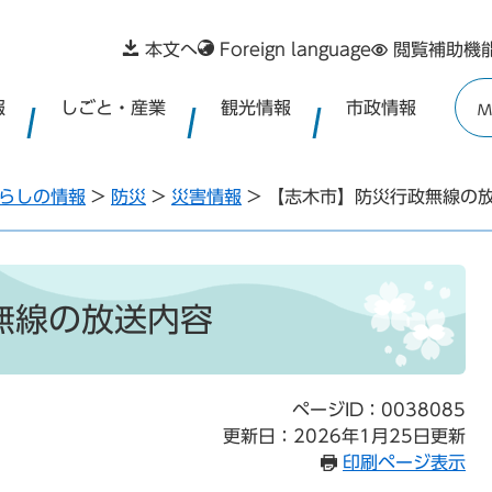
本文へ
Foreign language
閲覧補助機
報
しごと・産業
観光情報
市政情報
M
らしの情報
>
防災
>
災害情報
>
【志木市】防災行政無線の
無線の放送内容
ページID：0038085
更新日：2026年1月25日更新
印刷ページ表示